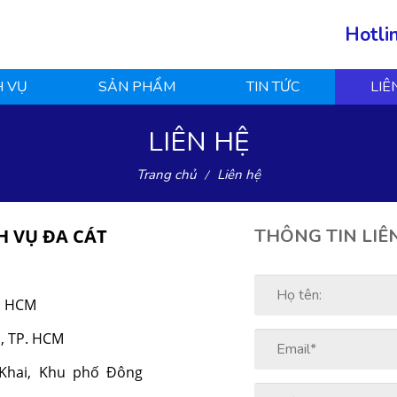
Hotli
H VỤ
SẢN PHẨM
TIN TỨC
LIÊ
LIÊN HỆ
Trang chủ
Liên hệ
H VỤ ĐA CÁT
THÔNG TIN LIÊ
. HCM
a, TP. HCM
Khai, Khu phố Đông