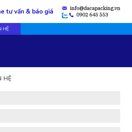
info@dacapacking.vn
ne tư vấn & báo giá
0902 645 553
N HỆ
N HỆ